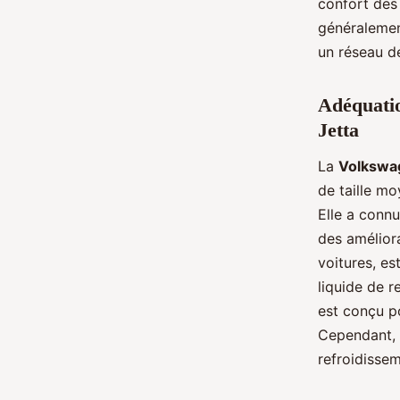
confort des 
généralemen
un réseau de
Adéquatio
Jetta
La
Volkswa
de taille m
Elle a conn
des amélior
voitures, es
liquide de 
est conçu po
Cependant, c
refroidissem