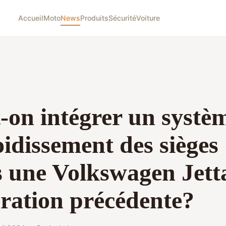
Accueil
Moto
News
Produits
Sécurité
Voiture
-on intégrer un systè
oidissement des sièges
 une Volkswagen Jett
ration précédente?