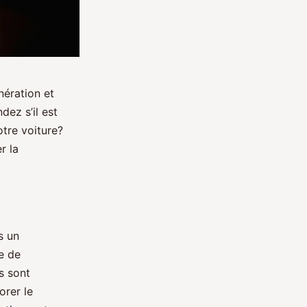
ération et
ez s’il est
tre voiture?
r la
s un
e de
s sont
orer le