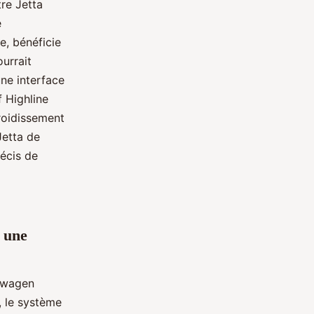
tre Jetta
e
e, bénéficie
ourrait
une interface
 Highline
roidissement
 Jetta de
écis de
s une
swagen
, le système