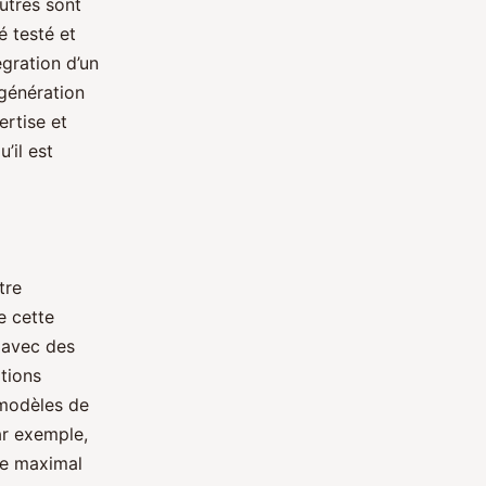
autres sont
é testé et
égration d’un
génération
ertise et
’il est
tre
e cette
 avec des
tions
 modèles de
ar exemple,
le maximal