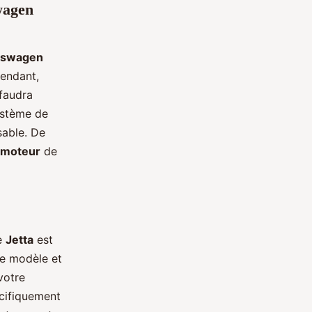
wagen
kswagen
pendant,
 faudra
système de
sable. De
moteur
de
re
Jetta
est
le modèle et
votre
écifiquement