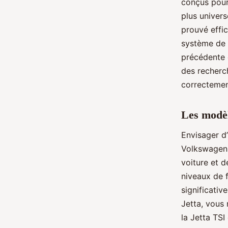
conçus pour
plus univers
prouvé effic
système de 
précédente 
des recherch
correctement
Les modèl
Envisager d
Volkswagen 
voiture et d
niveaux de f
significati
Jetta, vous
la Jetta TS