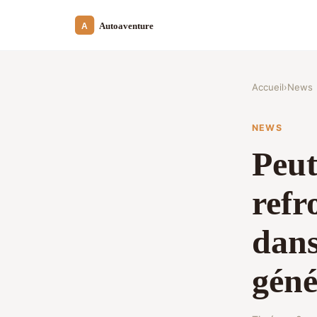
Accueil
›
News
NEWS
Peut
refr
dans
géné