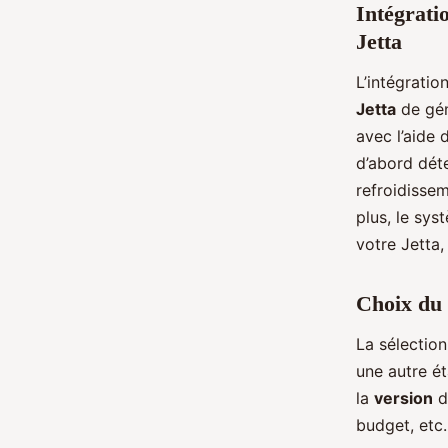
Intégrati
Jetta
L’intégrati
Jetta
de gén
avec l’aide d
d’abord déte
refroidissem
plus, le sy
votre Jetta, 
Choix du 
La sélectio
une autre ét
la
version
d
budget, etc