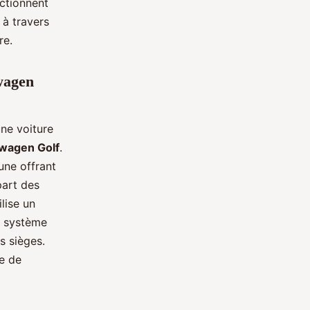
nctionnent
à travers
re.
wagen
une voiture
wagen Golf
.
une offrant
part des
lise un
e système
s sièges.
me de